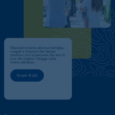
Rilassati insieme alla tua famiglia,
svagati e trascorri del tempo
prezioso con le persone che ami in
uno dei migliori villaggi sulla
riviera adriatica.
Scopri di più