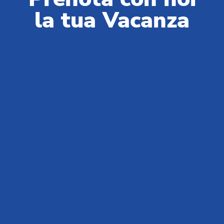
la tua Vacanza
Club del Sole è sinonimo di vacanze all’aria aperta: 29 villaggi
turistici a pochi passi dal mare, in montagna, lungo le coste delle
destinazioni balneari simbolo dell’estate italiana, le più amate in
Italia e nel mondo.
Centralino prenotazioni:
+39 0543 24108
Per Agenzie & Tour Operator:
+39 0543 1908711
(lun-ven / 09:00-18:00)
Gruppi & MICE:
+39 0543 1908740
(lun-ven / 09:00-18:00)
Partner & Fornitori:
+39 0543 371100
(lun-ven / 09:00-18:00)
Chi siamo
News da Club del Sole
Blog