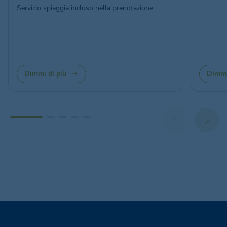
Servizio spiaggia incluso nella prenotazione
Dimmi di più
Dimmi