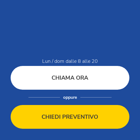
Vivi Club Del Sole
Domande e risposte
Lavora con noi
MySmartCash
MyClubDelSole
Discovery Luxury Caravan
Lun / dom dalle 8 alle 20
Workin' Glamp
CHIAMA ORA
Dati di servizio
oppure
Modello organizzativo Club del Sole Holding
Modello organizzativo Club Ristorazione
CHIEDI PREVENTIVO
Modello organizzativo Club del Sole
Segnalazioni / Whistleblowing
Bilancio di sostenibilità