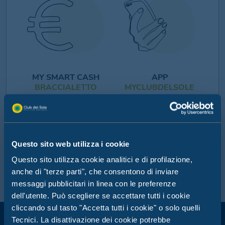
MY SMART CASH
APP
BRACCIALETTO
MYCLUBDELSOLE
Goditi una vacanza senza
Tutto il mondo Club del
pensieri con il pagamento
Sole nel tuo smartphone:
cashless di Club del Sole
scopri la nostra app
MyClubDelSole
Questo sito web utilizza i cookie
Scopri di più
Scopri di più
Questo sito utilizza cookie analitici e di profilazione,
anche di "terze parti", che consentono di inviare
messaggi pubblicitari in linea con le preferenze
dell'utente. Può scegliere se accettare tutti i cookie
cliccando sul tasto "Accetta tutti i cookie" o solo quelli
Tecnici. La disattivazione dei cookie potrebbe